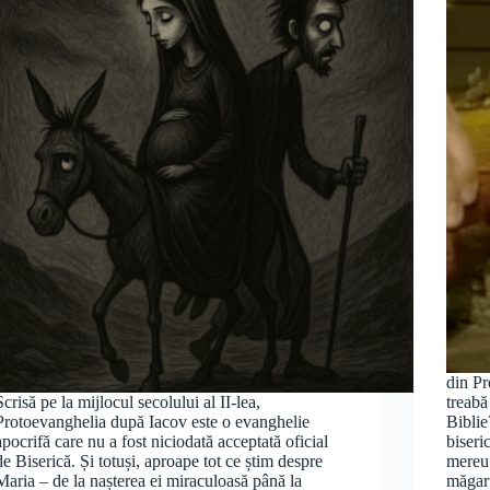
din Pr
Scrisă pe la mijlocul secolului al II-lea,
treabă
Protoevanghelia după Iacov este o evanghelie
Biblie
apocrifă care nu a fost niciodată acceptată oficial
biseri
de Biserică. Și totuși, aproape tot ce știm despre
mereu 
Maria – de la nașterea ei miraculoasă până la
măgar