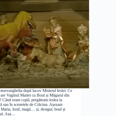
otoevanghelia după Iacov Misterul Ieslei: Ce
 are Vaginul Mariei cu Boul și Măgarul din
? Când eram copil, pregăteam ieslea la
că sau în scenetele de Crăciun. Așezam
Maria, Iosif, magii… și, desigur, boul și
ul. Așa…