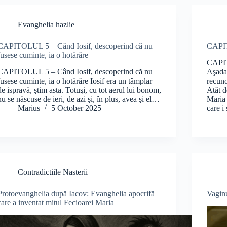
Evanghelia hazlie
CAPITOLUL 5 – Când Iosif, descoperind că nu
CAPIT
fusese cuminte, ia o hotărâre
CAPIT
CAPITOLUL 5 – Când Iosif, descoperind că nu
Aşadar
fusese cuminte, ia o hotărâre Iosif era un tâmplar
recuno
de ispravă, ştim asta. Totuşi, cu tot aerul lui bonom,
Atât d
nu se născuse de ieri, de azi şi, în plus, avea şi el…
Maria 
Marius
5 October 2025
care 
Contradictiile Nasterii
Protoevanghelia după Iacov: Evanghelia apocrifă
Vagin
care a inventat mitul Fecioarei Maria