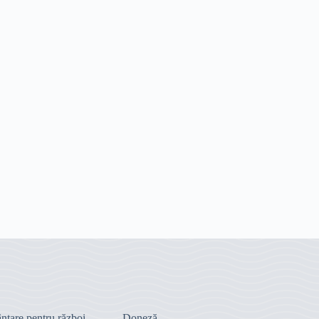
ntare pentru război
Doneză