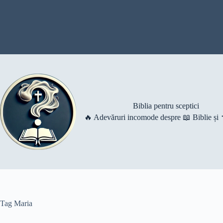
Skip
to
content
Biblia pentru sceptici
🔥 Adevăruri incomode despre 📖 Biblie și ✝️
Tag
Maria