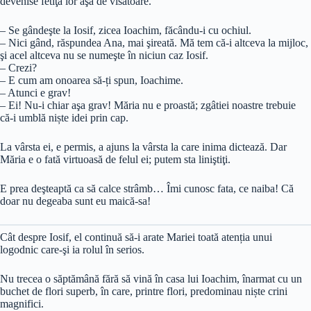
devenise fetiţa lor aşa de visătoare.
– Se gândeşte la Iosif, zicea Ioachim, făcându-i cu ochiul.
– Nici gând, răspundea Ana, mai şireată. Mă tem că-i altceva la mijloc,
şi acel altceva nu se numeşte în niciun caz Iosif.
– Crezi?
– E cum am onoarea să-ți spun, Ioachime.
– Atunci e grav!
– Ei! Nu-i chiar aşa grav! Măria nu e proastă; zgâtiei noastre trebuie
că-i umblă niște idei prin cap.
La vârsta ei, e permis, a ajuns la vârsta la care inima dictează. Dar
Măria e o fată virtuoasă de felul ei; putem sta liniştiţi.
E prea deşteaptă ca să calce strâmb… Îmi cunosc fata, ce naiba! Că
doar nu degeaba sunt eu maică-sa!
Cât despre Iosif, el continuă să-i arate Mariei toată atenția unui
logodnic care-şi ia rolul în serios.
Nu trecea o săptămână fără să vină în casa lui Ioachim, înarmat cu un
buchet de flori superb, în care, printre flori, predominau niște crini
magnifici.