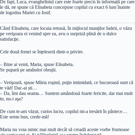
De fapt, Luca, evanghelistul care este foarte precis în informații pe care
le dă, ne spune că Elisabeta concepuse copilul cu exact 6 luni înainte
de logodna Mariei cu Iosif.
Când Elisabeta, care locuia retrasă, în mijlocul munţilor Iudeii, o văzu
pe verişoara ei venind spre ea, avu o surpriză plină de o dulce
satisfacţie.
Cele două femei se înţeleseră dintr-o privire.
– Bine ai venit, Maria, spuse Elisabeta.
Se pupară pe amândoi obrajii.
– Verişoară, spuse Măria roşind, puţin intimidată, ce bucuroasă sunt că
te văd! Dac-ai ști…
– Da, îmi dau seama… Suntem amândouă foarte fericite, dar mai mult
tu, nu-i aşa?
De cum te-am văzut, curios lucru, copilul mi-a tresărit în pântece…
Este semn bun, crede-mă!
Maria nu voia nimic mai mult decât să creadă aceste vorbe frumoase
ale verişoarei ei. Şi pălăvrăgiră așa vreme îndelungată.