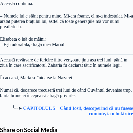
Aceasta continuă:
– Numele lui e sfânt pentru mine. Mi-era foame, el m-a îndestulat. Mi-a
arătat puterea braţului lui, astfel că toate generaţiile mă vor numi
preafericita.
Elisabeta o luă de mâini:
– Eşti adorabilă, draga mea Maria!
Această revărsare de fericire între verişoare ținu așa trei luni, până în
ziua în care sacrificatorul Zaharia fu declarat tătic în numele legii.
În acea zi, Maria se întoarse la Nazaret.
Numai că, deoarece trecuseră trei luni de când Cuvântul devenise trup,
burta brunetei începea să atragă privirile.
╰┈➤
CAPITOLUL 5 –
Când Iosif, descoperind că nu fusese
cuminte, ia o hotărâre
Share on Social Media