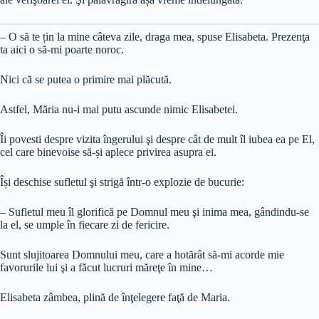
– O să te țin la mine câteva zile, draga mea, spuse Elisabeta. Prezenţa
ta aici o să-mi poarte noroc.
Nici că se putea o primire mai plăcută.
Astfel, Măria nu-i mai putu ascunde nimic Elisabetei.
Îi povesti despre vizita îngerului şi despre cât de mult îl iubea ea pe El,
cel care binevoise să-și aplece privirea asupra ei.
Își deschise sufletul şi strigă într-o explozie de bucurie:
– Sufletul meu îl glorifică pe Domnul meu şi inima mea, gândindu-se
la el, se umple în fiecare zi de fericire.
Sunt slujitoarea Domnului meu, care a hotărât să-mi acorde mie
favorurile lui şi a făcut lucruri măreţe în mine…
Elisabeta zâmbea, plină de înţelegere faţă de Maria.