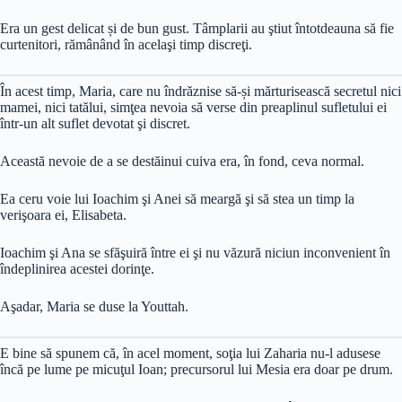
Era un gest delicat și de bun gust. Tâmplarii au ştiut întotdeauna să fie
curtenitori, rămânând în acelaşi timp discreţi.
În acest timp, Maria, care nu îndrăznise să-și mărturisească secretul nici
mamei, nici tatălui, simţea nevoia să verse din preaplinul sufletului ei
într-un alt suflet devotat şi discret.
Această nevoie de a se destăinui cuiva era, în fond, ceva normal.
Ea ceru voie lui Ioachim şi Anei să meargă şi să stea un timp la
verişoara ei, Elisabeta.
Ioachim şi Ana se sfăşuiră între ei şi nu văzură niciun inconvenient în
îndeplinirea acestei dorinţe.
Aşadar, Maria se duse la Youttah.
E bine să spunem că, în acel moment, soţia lui Zaharia nu-l adusese
încă pe lume pe micuţul Ioan; precursorul lui Mesia era doar pe drum.