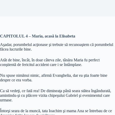
CAPITOLUL 4 – Maria, acasă la Elisabeta
Aşadar, porumbelul acţionase şi trebuie să recunoaştem că porumbelul
făcea lucrurile bine.
Atât de bine, încât, în doar câteva zile, tânăra Maria fu perfect
conştientă de fericitul accident care i se întâmplase.
Nu spuse nimănui nimic, afirmă Evanghelia, dar ea ştia foarte bine
despre ce era vorba.
Ca să vedeţi, ce fată rea! De dimineaţa până seara stătea îngândurată,
amintindu-şi cu plăcere vizita chipeşului Gabriel şi evenimentul care
urmase.
Întorşi seara de la muncă, tata Ioachim şi mama Ana se întrebau de ce