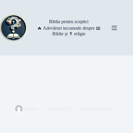
Skip
to
content
Biblia pentru sceptici
🔥 Adevăruri incomode despre 📖
Biblie și ✝️ religie
CAPITOLUL 4 – Maria, acasă la Elisabeta
Marius
5 October 2025
Evanghelia hazlie