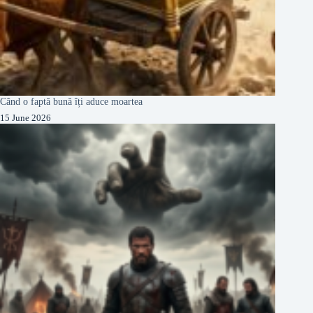
Când o faptă bună îți aduce moartea
15 June 2026