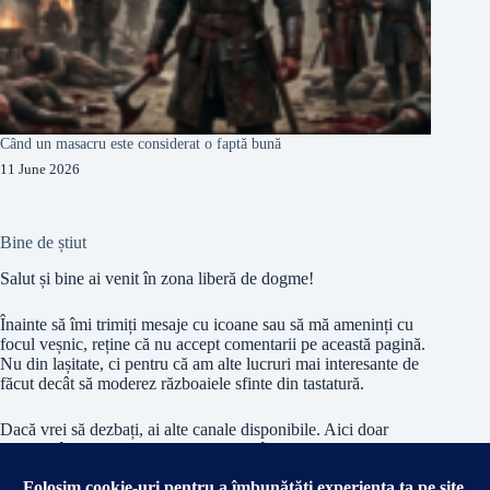
Când un masacru este considerat o faptă bună
11 June 2026
Bine de știut
Salut și bine ai venit în zona liberă de dogme!
Înainte să îmi trimiți mesaje cu icoane sau să mă ameninți cu
focul veșnic, reține că nu accept comentarii pe această pagină.
Nu din lașitate, ci pentru că am alte lucruri mai interesante de
făcut decât să moderez războaiele sfinte din tastatură.
Dacă vrei să dezbați, ai alte canale disponibile. Aici doar
citești și înghiți – ca la slujbă, doar că în sens invers.