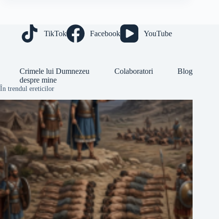
TikTok
Facebook
YouTube
Crimele lui Dumnezeu
Colaboratori
Blog
despre mine
În trendul ereticilor