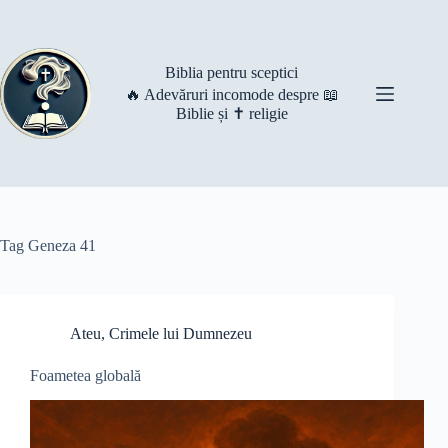
Skip
to
content
Biblia pentru sceptici
🔥 Adevăruri incomode despre 📖
Biblie și ✝️ religie
Tag
Geneza 41
Ateu
,
Crimele lui Dumnezeu
Foametea globală