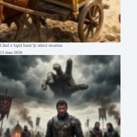
Când o faptă bună îți aduce moartea
15 June 2026