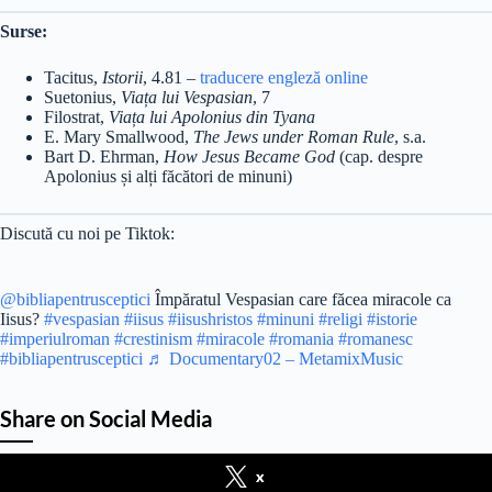
Surse:
Tacitus,
Istorii
, 4.81 –
traducere engleză online
Suetonius,
Viața lui Vespasian
, 7
Filostrat,
Viața lui Apolonius din Tyana
E. Mary Smallwood,
The Jews under Roman Rule
, s.a.
Bart D. Ehrman,
How Jesus Became God
(cap. despre
Apolonius și alți făcători de minuni)
Discută cu noi pe Tiktok:
@bibliapentrusceptici
Împăratul Vespasian care făcea miracole ca
Iisus?
#vespasian
#iisus
#iisushristos
#minuni
#religi
#istorie
#imperiulroman
#crestinism
#miracole
#romania
#romanesc
#bibliapentrusceptici
♬ Documentary02 – MetamixMusic
Share on Social Media
x