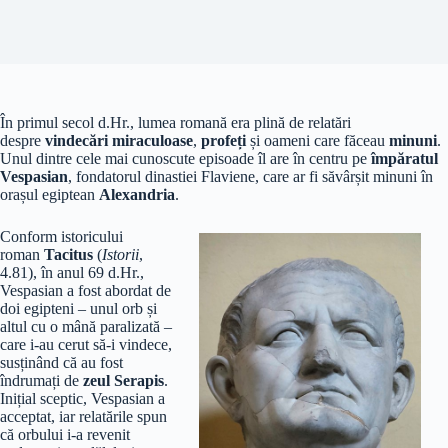
În primul secol d.Hr., lumea romană era plină de relatări
despre
vindecări miraculoase
,
profeți
și oameni care făceau
minuni
.
Unul dintre cele mai cunoscute episoade îl are în centru pe
împăratul
Vespasian
, fondatorul dinastiei Flaviene, care ar fi săvârșit minuni în
orașul egiptean
Alexandria
.
Conform istoricului
roman
Tacitus
(
Istorii
,
4.81), în anul 69 d.Hr.,
Vespasian a fost abordat de
doi egipteni – unul orb și
altul cu o mână paralizată –
care i-au cerut să-i vindece,
susținând că au fost
îndrumați de
zeul Serapis
.
Inițial sceptic, Vespasian a
acceptat, iar relatările spun
că orbului i-a revenit