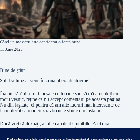
Când un masacru este considerat o faptă bună
11 June 2026
Bine de știut
Salut și bine ai venit în zona liberă de dogme!
Înainte să îmi trimiți mesaje cu icoane sau să mă ameninți cu
focul veșnic, reține că nu accept comentarii pe această pagină.
Nu din lașitate, ci pentru că am alte lucruri mai interesante de
făcut decât să moderez războaiele sfinte din tastatură.
Dacă vrei să dezbați, ai alte canale disponibile. Aici doar
citești și înghiți – ca la slujbă, doar că în sens invers.