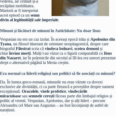
vederea, iar celălalt și-a
recăpătat mobilitatea.
Martorii ar fi interpretat
acest episod ca un
semn
divin al legitimității sale imperiale
.
Minuni și făcători de minuni în Antichitate: Nu doar Iisus
Vespasian nu era un caz izolat. În aceeași epocă trăia și
Apolonius din
Tyana
, un filosof itinerant de orientare neopitagoreică, despre care
biograful
Filostrat
scria că
vindeca bolnavi
,
scotea demoni
și
chiar
înviau morți
. Mulți l-au văzut ca o figură comparabilă cu
Iisus
din Nazaret
, iar în polemicile din secolul al III-lea era uneori prezentat
drept o alternativă păgână la Mesia creștin.
Era normal ca liderii religioși sau politici să fie asociați cu minuni?
Da. În lumea greco-romană, minunile nu erau văzute ca dovezi
exclusive ale divinității, ci ca parte firească a poveștilor despre oameni
excepționali.
Oracolele
,
visele profetice
,
vindecările
miraculoase
sau
semnele cerești
făceau parte din limbajul religios și
politic al vremii. Vespasian, Apolonius, dar și alți lideri – precum
Alexandru cel Mare sau Augustus – au fost înconjurați de astfel de
narațiuni.