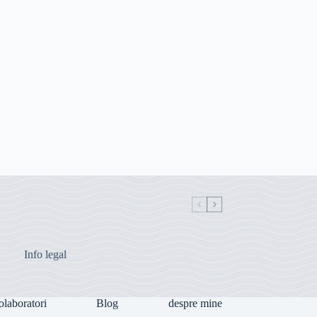
Info legal
olaboratori
Blog
despre mine