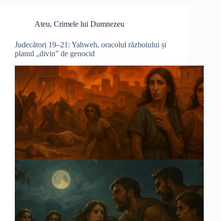
Ateu
,
Crimele lui Dumnezeu
Judecători 19–21: Yahweh, oracolul războiului și
planul „divin” de genocid