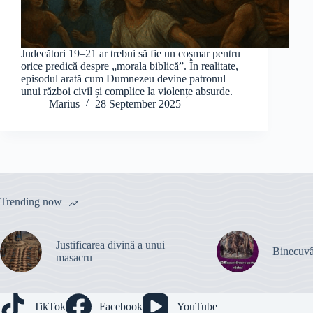
Judecători 19–21 ar trebui să fie un coșmar pentru
orice predică despre „morala biblică”. În realitate,
episodul arată cum Dumnezeu devine patronul
unui război civil și complice la violențe absurde.
Marius
28 September 2025
Trending now
Justificarea divină a unui
Binecuvâ
masacru
TikTok
Facebook
YouTube