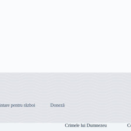
ntare pentru război
Doneză
Crimele lui Dumnezeu
C