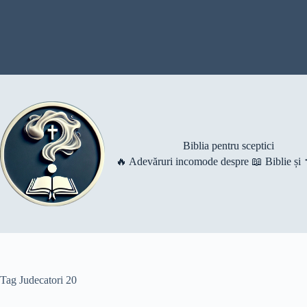
Skip
to
content
Biblia pentru sceptici
🔥 Adevăruri incomode despre 📖 Biblie și ✝️
Tag
Judecatori 20