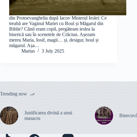
din Protoevanghelia după Iacov Misterul Ieslei: Ce
treabă are Vaginul Mariei cu Boul și Măgarul din
Biblie? Când eram copil, pregăteam ieslea la
biserică sau în scenetele de Crăciun. Așezam
mereu Maria, Iosif, magii… și, desigur, boul și
măgarul. Așa…
Marius
3 July 2025
Trending now
Justificarea divină a unui
Binecuvâ
masacru