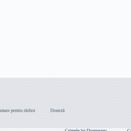
ntare pentru război
Doneză
Crimele lui Dumnezeu
C