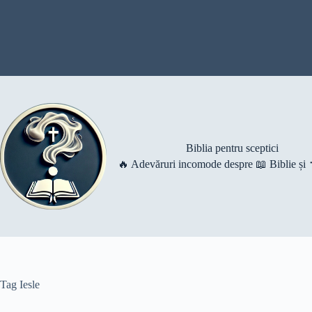
Skip
to
content
Biblia pentru sceptici
🔥 Adevăruri incomode despre 📖 Biblie și ✝️
Tag
Iesle