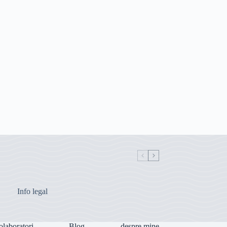
Info legal
olaboratori
Blog
despre mine