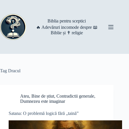
Skip
to
content
Biblia pentru sceptici
🔥 Adevăruri incomode despre 📖
Biblie și ✝️ religie
Tag
Dracul
Ateu
,
Bine de știut
,
Contradictii generale
,
Dumnezeu este imaginar
Satana: O problemă logică fără „taină”