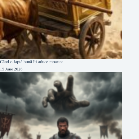
Când o faptă bună îți aduce moartea
15 June 2026