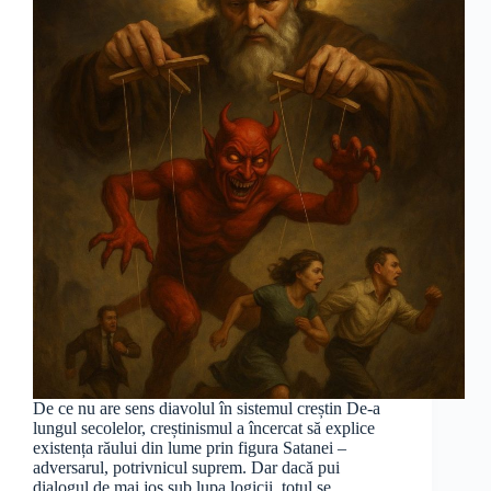
De ce nu are sens diavolul în sistemul creștin De-a
lungul secolelor, creștinismul a încercat să explice
existența răului din lume prin figura Satanei –
adversarul, potrivnicul suprem. Dar dacă pui
dialogul de mai jos sub lupa logicii, totul se…