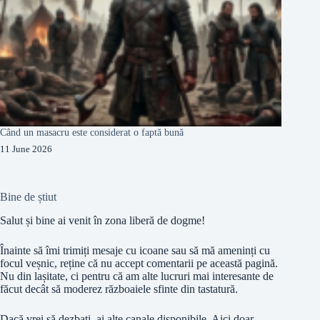
Când un masacru este considerat o faptă bună
11 June 2026
Bine de știut
Salut și bine ai venit în zona liberă de dogme!
Înainte să îmi trimiți mesaje cu icoane sau să mă ameninți cu
focul veșnic, reține că nu accept comentarii pe această pagină.
Nu din lașitate, ci pentru că am alte lucruri mai interesante de
făcut decât să moderez războaiele sfinte din tastatură.
Dacă vrei să dezbați, ai alte canale disponibile. Aici doar